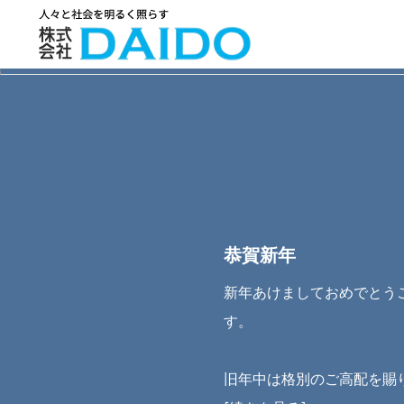
恭賀新年
新年あけましておめでとう
す。
旧年中は格別のご高配を賜り、