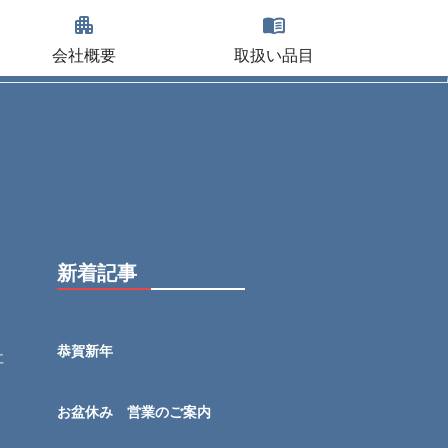
apartment
menu_book
会社概要
取扱い品目
新着記事
恭賀新年
社
お盆休み 営業のご案内