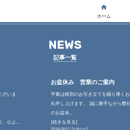
home
ホーム
NEWS
記事一覧
お盆休み 営業のご案内
ございま
平素は格別のお引き立てを賜り厚くお
礼申し上げます。 誠に勝手ながら弊
のお盆休...
心よ...
[続きを見る]
2024.08.07
【お知らせ】